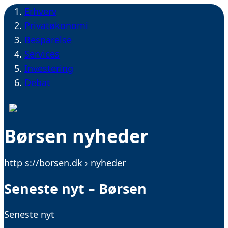
Erhverv
Privatøkonomi
Besparelse
Services
Investering
Debat
Børsen nyheder
http s://borsen.dk › nyheder
Seneste nyt – Børsen
Seneste nyt