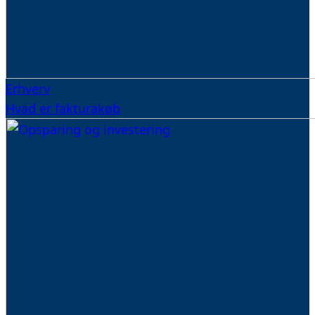
Erhverv
Hvad er fakturakøb