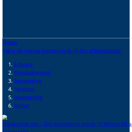
Debat
Vælg de rigtige kontorstole til din arbejdsplads
Erhverv
Privatøkonomi
Besparelse
Services
Investering
Debat
Freakyville.net – Din komplette guide til Minecraft 
Freakyville