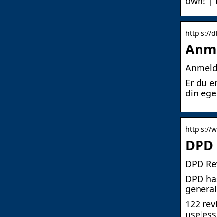
own! | 
http s://d
Anme
Anmelde
Er du e
din ege
http s://
DPD 
DPD Rev
DPD has
general
122 rev
useless