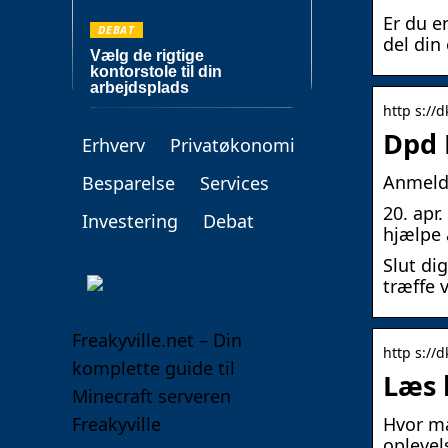
Er du e
DEBAT
del din
Vælg de rigtige
kontorstole til din
arbejdsplads
http s://d
Dpd 
Erhverv
Privatøkonomi
Anmelde
Besparelse
Services
20. apr
Investering
Debat
hjælpe 
Slut di
træffe 
Freakyville.net – Din
http s://d
komplette guide til
Læs 
Minecraft serveren
Freakyville
Hvor ma
oplevels