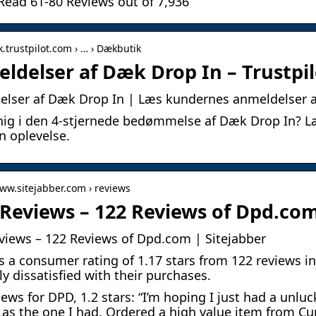
Read 61-80 Reviews out of 7,936
k.trustpilot.com › … › Dækbutik
ldelser af Dæk Drop In – Trustpil
lser af Dæk Drop In | Læs kundernes anmeldelser a
nig i den 4-stjernede bedømmelse af Dæk Drop In? Læ
n oplevelse.
www.sitejabber.com › reviews
Reviews – 122 Reviews of Dpd.com
iews – 122 Reviews of Dpd.com | Sitejabber
 a consumer rating of 1.17 stars from 122 reviews i
ly dissatisfied with their purchases.
iews for DPD, 1.2 stars: “I’m hoping I just had a unluc
 as the one I had. Ordered a high value item from Cu