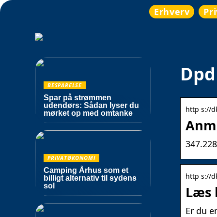
Erhverv
Pr
Dpd 
BESPARELSE
Spar på strømmen
udendørs: Sådan lyser du
http s://d
mørket op med omtanke
Anme
347.228
PRIVATØKONOMI
Camping Århus som et
http s://d
billigt alternativ til sydens
sol
Læs 
Er du e