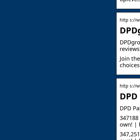
http s://
DPDg
DPDgrou
reviews
Join th
choices
http s://
DPD 
DPD Pak
347188 
own! | 
347,251