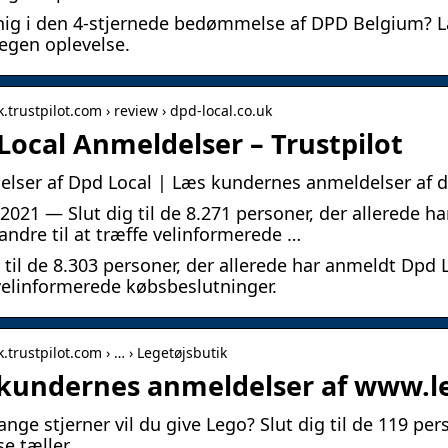
nig i den 4-stjernede bedømmelse af DPD Belgium? L
 egen oplevelse.
k.trustpilot.com › review › dpd-local.co.uk
Local Anmeldelser – Trustpilot
lser af Dpd Local | Læs kundernes anmeldelser af d
. 2021 — Slut dig til de 8.271 personer, der allerede 
andre til at træffe velinformerede …
g til de 8.303 personer, der allerede har anmeldt Dpd 
velinformerede købsbeslutninger.
k.trustpilot.com › … › Legetøjsbutik
kundernes anmeldelser af www.leg
nge stjerner vil du give Lego? Slut dig til de 119 per
e tæller.