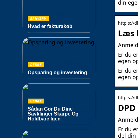
din ege
ERHVERV
http s://d
Hvad er fakturakøb
Læs 
Anmelde
Er du e
egen op
DEBAT
Er du e
Opsparing og investering
egen op
http s://d
DEBAT
DPD 
Sådan Gør Du Dine
Savklinger Skarpe Og
Anmeld
Holdbare Igen
Er du e
del din