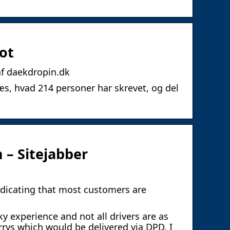
ot
f daekdropin.dk
s, hvad 214 personer har skrevet, og del
 – Sitejabber
ndicating that most customers are
ky experience and not all drivers are as
rrys which would be delivered via DPD. I