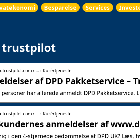
ivatøkonomi
Besparelse
Services
Invest
trustpilot
k.trustpilot.com › … › Kurértjeneste
ldelser af DPD Pakketservice – Tr
 personer har allerede anmeldt DPD Pakketservice. L
k.trustpilot.com › … › Kurértjeneste
kundernes anmeldelser af www.dp
nig i den 4-stjernede bedømmelse af DPD UK? Læs, hv