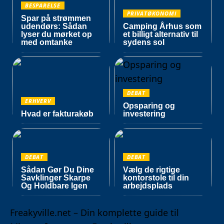
BESPARELSE
PRIVATØKONOMI
Spar på strømmen
udendørs: Sådan
Camping Århus som
lyser du mørket op
et billigt alternativ til
med omtanke
sydens sol
DEBAT
ERHVERV
Opsparing og
Hvad er fakturakøb
investering
DEBAT
DEBAT
Sådan Gør Du Dine
Vælg de rigtige
Savklinger Skarpe
kontorstole til din
Og Holdbare Igen
arbejdsplads
Freakyville.net – Din komplette guide til