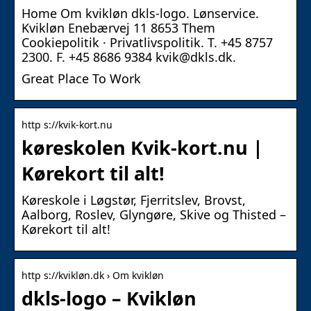
Home Om kvikløn dkls-logo. Lønservice.
Kvikløn Enebærvej 11 8653 Them
Cookiepolitik · Privatlivspolitik. T. +45 8757
2300. F. +45 8686 9384 kvik@dkls.dk.
Great Place To Work
http s://kvik-kort.nu
køreskolen Kvik-kort.nu |
Kørekort til alt!
Køreskole i Løgstør, Fjerritslev, Brovst,
Aalborg, Roslev, Glyngøre, Skive og Thisted –
Kørekort til alt!
http s://kvikløn.dk › Om kvikløn
dkls-logo – Kvikløn