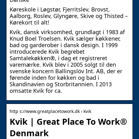
Køreskole i Løgstør, Fjerritslev, Brovst,
Aalborg, Roslev, Glyngøre, Skive og Thisted –
Kørekort til alt!
Kvik, dansk virksomhed, grundlagt i 1983 af
Knud Boel Troelsen. Kvik sælger køkkener,
bad og garderober i dansk design. I 1999
introducerede Kvik begrebet
Samtalekøkken®, i dag et registreret
varemærke. Kvik blev i 2005 solgt til den
svenske koncern Ballingslöv Int. AB, der er
førende inden for køkken og bad i
Skandinavien og Storbritannien. I 2013
omsatte Kvik for ca.
http s://www.greatplacetowork.dk › kvik
Kvik | Great Place To Work®
Denmark