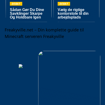
DEBAT
DEBAT
Sådan Gør Du Dine
Vælg de rigtige
Savklinger Skarpe
kontorstole til din
Og Holdbare Igen
arbejdsplads
Freakyville.net – Din komplette guide til
Minecraft serveren Freakyville