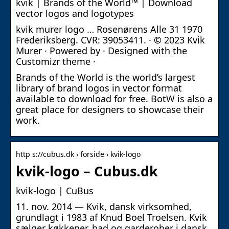
kvik | Brands of the World™ | Download
vector logos and logotypes
kvik murer logo … Rosenørens Alle 31 1970
Frederiksberg. CVR: 39053411. · © 2023 Kvik
Murer · Powered by · Designed with the
Customizr theme ·
Brands of the World is the world’s largest
library of brand logos in vector format
available to download for free. BotW is also a
great place for designers to showcase their
work.
http s://cubus.dk › forside › kvik-logo
kvik-logo – Cubus.dk
kvik-logo | CuBus
11. nov. 2014 — Kvik, dansk virksomhed,
grundlagt i 1983 af Knud Boel Troelsen. Kvik
sælger køkkener, bad og garderober i dansk