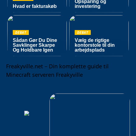
Opsparing og
Hvad er fakturakøb
investering
DEBAT
DEBAT
Sådan Gør Du Dine
Vælg de rigtige
Savklinger Skarpe
kontorstole til din
Og Holdbare Igen
arbejdsplads
Freakyville.net – Din komplette guide til
Minecraft serveren Freakyville