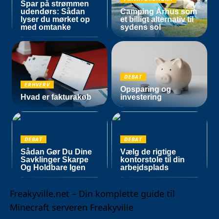
Spar på strømmen
udendørs: Sådan
Camping Århus som
lyser du mørket op
et billigt alternativ til
med omtanke
sydens sol
DEBAT
ERHVERV
Opsparing og
Hvad er fakturakøb
investering
DEBAT
DEBAT
Sådan Gør Du Dine
Vælg de rigtige
Savklinger Skarpe
kontorstole til din
Og Holdbare Igen
arbejdsplads
Freakyville.net – Din komplette guide til
Minecraft serveren Freakyville