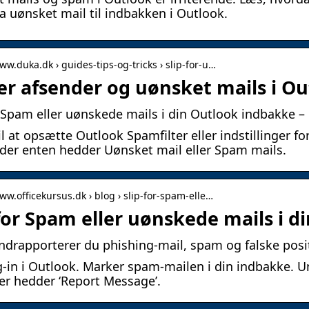
ra uønsket mail til indbakken i Outlook.
www.duka.dk › guides-tips-og-tricks › slip-for-u…
er afsender og uønsket mails i O
r Spam eller uønskede mails i din Outlook indbakke –
il at opsætte Outlook Spamfilter eller indstillinger f
er enten hedder Uønsket mail eller Spam mails.
www.officekursus.dk › blog › slip-for-spam-elle…
 for Spam eller uønskede mails i 
ndrapporterer du phishing-mail, spam og falske posi
g-in i Outlook. Marker spam-mailen i din indbakke. Un
er hedder ‘Report Message’.