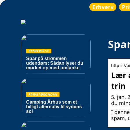
Erhverv
Pr
Spa
BESPARELSE
Spar på strømmen
udendørs: Sådan lyser du
http s://
mørket op med omtanke
Lær 
trin
PRIVATØKONOMI
5. jan.
Camping Århus som et
du mind
billigt alternativ til sydens
I denne
sol
spam, u