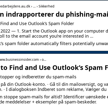
medarbejdere.au.dk › … › Sikkerhed
n indrapporterer du phishing-mail
Find and Use Outlook’s Spam Folder
 2022 — 1. Start the Outlook app on your computer d
roll to the email account you’re interested in …
’s spam folder automatically filters potentially unwa
www.businessinsider.com › o…
to Find and Use Outlook’s Spam Fo
topper og indberetter du spam-mails
 på din Outlook-konto. · Gå til din mailoversigt, og
 · I dialogboksen Indberet som reklame, Vælger du
 stoppe spam-mails for altid? Identificer uønskede 
de meddelelser + eksempler på spam-beskeder.