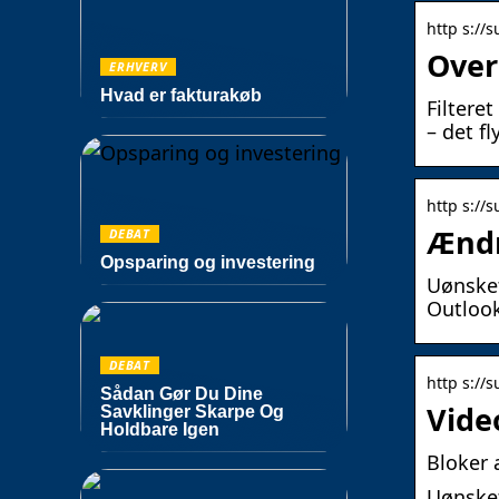
http s://s
Over
ERHVERV
Hvad er fakturakøb
Filtere
– det f
http s://
Ændr
DEBAT
Opsparing og investering
Uønsket
Outlook
DEBAT
http s://s
Sådan Gør Du Dine
Vide
Savklinger Skarpe Og
Holdbare Igen
Bloker 
Uønsket