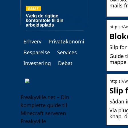
mails f
DEBAT
Vælg de rigtige
kontorstole til din
arbejdsplads
http s://
Blok
Erhverv
Privatøkonomi
Slip fo
Besparelse
Services
Guide t
mappe d
Investering
Debat
http s://
Slip
Freakyville.net – Din
Sådan i
komplette guide til
Via plu
Minecraft serveren
knap, d
Freakyville