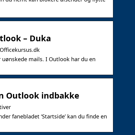
utlook – Duka
 Officekursus.dk
or uønskede mails. I Outlook har du en
din Outlook indbakke
tiver
der fanebladet ‘Startside’ kan du finde en