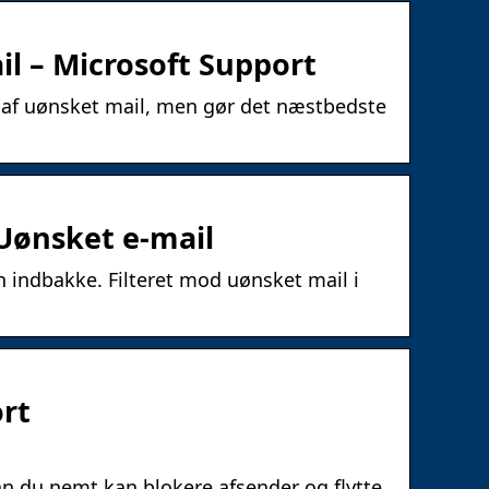
il – Microsoft Support
n af uønsket mail, men gør det næstbedste
 Uønsket e-mail
n indbakke. Filteret mod uønsket mail i
ort
an du nemt kan blokere afsender og flytte