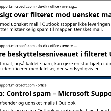
upport.microsoft.com › da-dk › office › oversig…
sigt over filteret mod uønsket ma
t mod uønsket mail i Outlook stopper ikke leveringe
lytter mistænkelig spam til mappen Uønsket mail.
support.microsoft.com › da-dk › office › ændre-…
e beskyttelsesniveauet i filteret
 mail, også kaldet spam, kan gøre en stor hjælp i di
 identificerer meddelelser, der sandsynligvis er …
upport.microsoft.com › office
o: Control spam – Microsoft Supp
afsender og uønsket mails i Outlook
 mails og spam i Outlook er irriterende. Læs, hvord