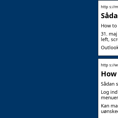
http s://
Såda
How to 
31. maj
left, sc
Outlook
http s://
How 
Sådan s
Log ind
menuen.
Kan man
uønske