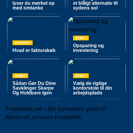
lyser du mørket op
et billigt alternativ til
med omtanke
sydens sol
DEBAT
ERHVERV
Opsparing og
Hvad er fakturakøb
investering
DEBAT
DEBAT
Sådan Gør Du Dine
Vælg de rigtige
Savklinger Skarpe
kontorstole til din
Og Holdbare Igen
arbejdsplads
Freakyville.net – Din komplette guide til
Minecraft serveren Freakyville